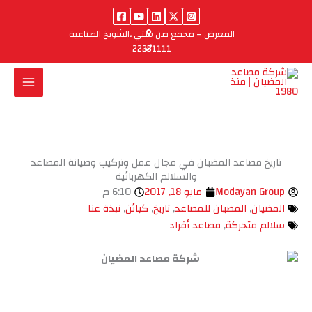
خطي
لى
المعرض – مجمع صن ستي ،الشويخ الصناعية
لمحتوى
22251111
تاريخ مصاعد المضيان في مجال عمل وتركيب وصيانة المصاعد
والسلالم الكهربائية
Modayan Group
مايو 18, 2017
6:10 م
المضيان
,
المضيان للمصاعد
,
تاريخ
,
كبائن
,
نبذة عنا
سلالم متحركة
,
مصاعد أفراد