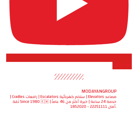
Subscribe
MODAYANGROUP
مصاعد Elevators | سلالم كهربائية Escalators | رافعات Cradles |
خدمة 24 ساعة | خبرة أكثر من 46 عاماً | Since 1980 🇰🇼 ثقة
.أمان
22251111 - 1852020
اع