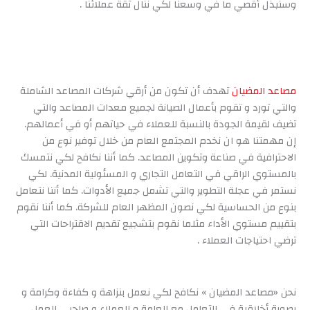
وسنبذل أقصي ما في وسعنا لكي ننال ثقة عملائنا .
مصاعد المضيان
تهدف أن تكون من أرقي شركات المصاعد الشاملة
والتي تورد و تقوم بأعمال الصيانة لجميع معدات المصاعد والتي
تضيف لقيمة الجودة بالنسبة للعملاء في حياتهم أو في أعمالهم.
إن مهمتنا هو ان نخدم المجتمع العام من خلال توفير نوع من
الاحترافية في صناعة وتكوين المصاعد. كما أننا نكافح لكي نتمسك
بالمستوي الراقي في التعامل التجاري و المسئولية المدنية. لكي
نستمر في عجلة التطوير والتي تشمل جميع الأدوات. كما أننا نتعامل
بنوع من الحساسية لكي نصون المظهر العام للشركة. كما أننا نقوم
بتقييم مستوي الأداء مثلما نقوم بتشجيع تقديم الاقتراحات التي
ترضي احتياجات العملاء .
نحن «مصاعد المضيان » نكافح لكي نعمل بنزاهة و كفاءة وكرامة و
بصورة أخلاقية في التعامل مع العامة و العملاء و صاحبي العمل