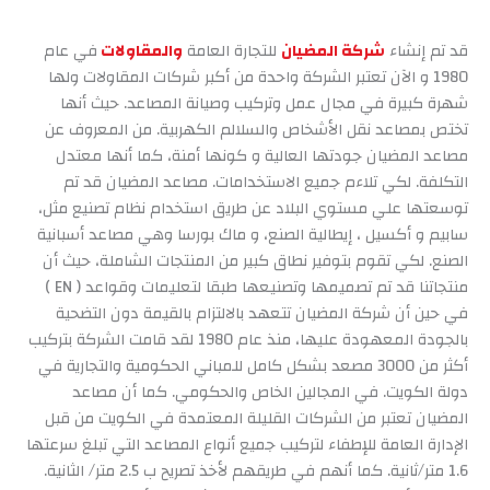
قد تم إنشاء
شركة المضيان
للتجارة العامة
والمقاولات
في عام
1980 و الآن تعتبر الشركة واحدة من أكبر شركات المقاولات ولها
شهرة كبيرة في مجال عمل وتركيب وصيانة المصاعد. حيث أنها
تختص بمصاعد نقل الأشخاص والسلالم الكهربية. من المعروف عن
مصاعد المضيان جودتها العالية و كونها أمنة، كما أنها معتدل
التكلفة. لكي تلاءم جميع الاستخدامات. مصاعد المضيان قد تم
توسعتها علي مستوي البلاد عن طريق استخدام نظام تصنيع مثل،
سابيم و أكسيل ، إيطالية الصنع، و ماك بورسا وهي مصاعد أسبانية
الصنع. لكي تقوم بتوفير نطاق كبير من المنتجات الشاملة، حيث أن
منتجاتنا قد تم تصميمها وتصنيعها طبقا لتعليمات وقواعد ( EN )
في حين أن شركة المضيان تتعهد بالالتزام بالقيمة دون التضحية
بالجودة المعهودة عليها، منذ عام 1980 لقد قامت الشركة بتركيب
أكثر من 3000 مصعد بشكل كامل للمباني الحكومية والتجارية في
دولة الكويت. في المجالين الخاص والحكومي. كما أن مصاعد
المضيان تعتبر من الشركات القليلة المعتمدة في الكويت من قبل
الإدارة العامة للإطفاء لتركيب جميع أنواع المصاعد التي تبلغ سرعتها
1.6 متر/ثانية. كما أنهم في طريقهم لأخذ تصريح ب 2.5 متر/ الثانية.