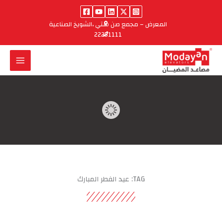
خطي
لى
المعرض – مجمع صن ستي ،الشويخ الصناعية
لمحتوى
22251111
TAG: عيد الفطر المبارك