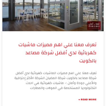
يات
دي أفضل
إحترافية
ث