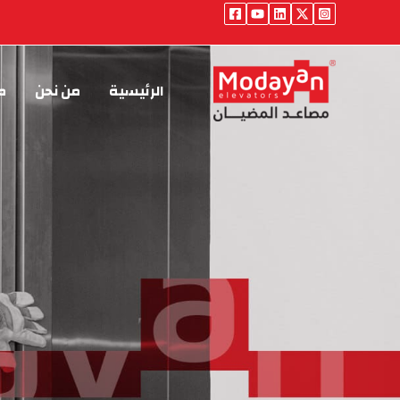
خطي
لى
لمحتوى
الرئيسية
من نحن
من