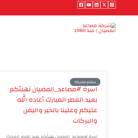
خطي
لى
لمحتوى
الرئيسية
من نحن
من
سلالم متحركة
اسرة #مصاعد_المضيان تهنئكم
بعيد الفطر المبارك أعاده الله
عليكم وعلينا بالخير واليمن
والبركات
اسرة #مصاعد_المضيان تهنئكم بعيد الفطر المبارك