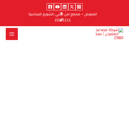
خطي
لى
المعرض – مجمع صن ستي ،الشويخ الصناعية
لمحتوى
22251111