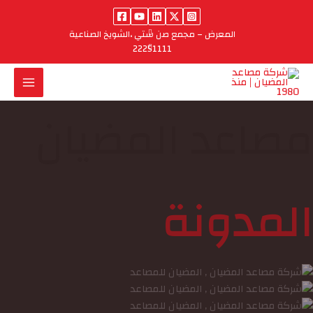
خطي
لى
المعرض – مجمع صن ستي ،الشويخ الصناعية
لمحتوى
22251111
صاعد المضيان
لمدونة