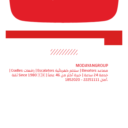
Subscribe
MODAYANGROUP
مصاعد Elevators | سلالم كهربائية Escalators | رافعات Cradles |
خدمة 24 ساعة | خبرة أكثر من 46 عاماً | Since 1980 🇰🇼 ثقة
.أمان
22251111 - 1852020
اع